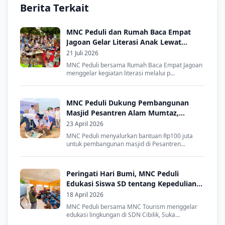
Berita Terkait
MNC Peduli dan Rumah Baca Empat
Jagoan Gelar Literasi Anak Lewat
Dongeng dan Lomba Mewarnai
21 Juli 2026
MNC Peduli bersama Rumah Baca Empat Jagoan
menggelar kegiatan literasi melalui p...
MNC Peduli Dukung Pembangunan
Masjid Pesantren Alam Mumtaz,
Dorong Lahirnya Santri Mandiri
23 April 2026
MNC Peduli menyalurkan bantuan Rp100 juta
untuk pembangunan masjid di Pesantren...
Peringati Hari Bumi, MNC Peduli
Edukasi Siswa SD tentang Kepedulian
Lingkungan
18 April 2026
MNC Peduli bersama MNC Tourism menggelar
edukasi lingkungan di SDN Cibilik, Suka...