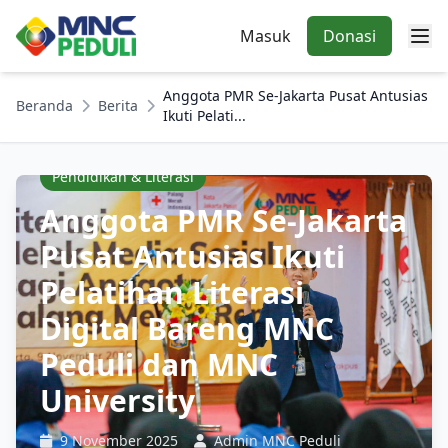
Masuk
Donasi
Anggota PMR Se-Jakarta Pusat Antusias
Beranda
Berita
Ikuti Pelati...
Pendidikan & Literasi
Anggota PMR Se-Jakarta
Pusat Antusias Ikuti
Pelatihan Literasi
Digital Bareng MNC
Peduli dan MNC
University
9 November 2025
Admin MNC Peduli