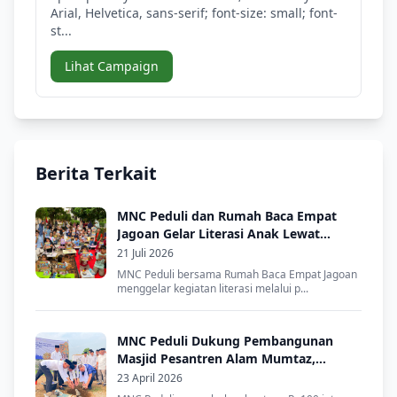
Arial, Helvetica, sans-serif; font-size: small; font-
st...
Lihat Campaign
Berita Terkait
MNC Peduli dan Rumah Baca Empat
Jagoan Gelar Literasi Anak Lewat
Dongeng dan Lomba Mewarnai
21 Juli 2026
MNC Peduli bersama Rumah Baca Empat Jagoan
menggelar kegiatan literasi melalui p...
MNC Peduli Dukung Pembangunan
Masjid Pesantren Alam Mumtaz,
Dorong Lahirnya Santri Mandiri
23 April 2026