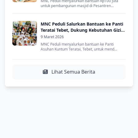
MNC Peduli menyalurkan bantuan Rp100 juta
untuk pembangunan masjid di Pesantren...
MNC Peduli Salurkan Bantuan ke Panti
Teratai Tebet, Dukung Kebutuhan Gizi
Anak Asuh
9 Maret 2026
MNC Peduli menyalurkan bantuan ke Panti
Asuhan Kuntum Teratai, Tebet, untuk mend...
Lihat Semua Berita