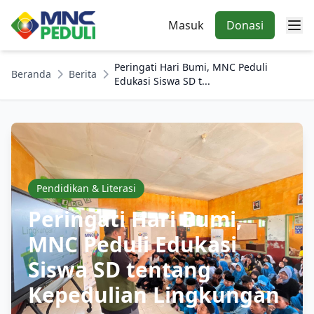
Masuk
Donasi
Peringati Hari Bumi, MNC Peduli
Beranda
Berita
Edukasi Siswa SD t...
Pendidikan & Literasi
Peringati Hari Bumi,
MNC Peduli Edukasi
Siswa SD tentang
Kepedulian Lingkungan